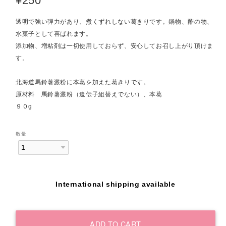
¥250
透明で強い弾力があり、煮くずれしない葛きりです。鍋物、酢の物、
水菓子として喜ばれます。
添加物、増粘剤は一切使用しておらず、安心してお召し上がり頂けま
す。
北海道馬鈴薯澱粉に本葛を加えた葛きりです。
原材料 馬鈴薯澱粉（遺伝子組替えでない）、本葛
９０g
数量
International shipping available
ADD TO CART