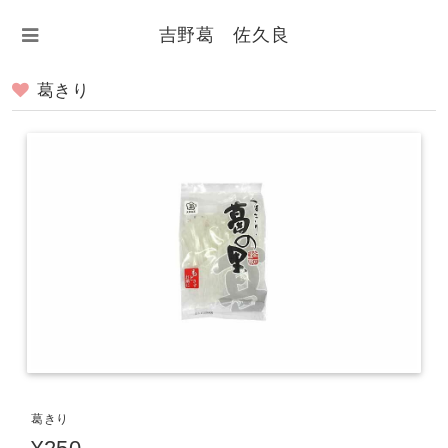
吉野葛 佐久良
葛きり
葛きり