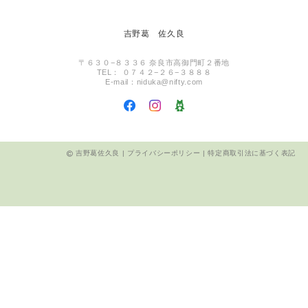
吉野葛 佐久良
〒６３０−８３３６ 奈良市高御門町２番地
TEL： ０７４２−２６−３８８８
E-mail：
niduka@nifty.com
吉野葛佐久良 |
プライバシーポリシー
|
特定商取引法に基づく表記