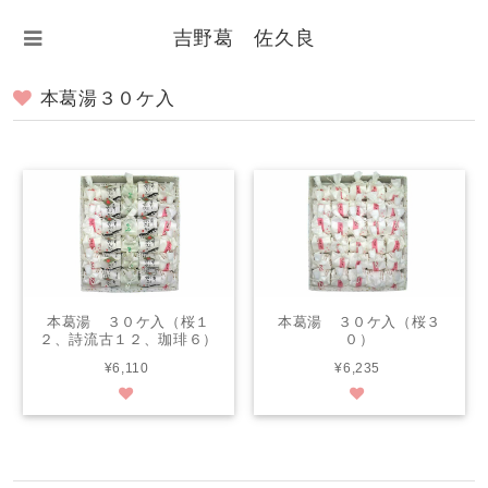
吉野葛 佐久良
本葛湯３０ケ入
本葛湯 ３０ケ入（桜１
本葛湯 ３０ケ入（桜３
２、詩流古１２、珈琲６）
０）
¥6,110
¥6,235