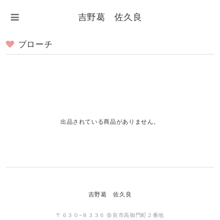
吉野葛 佐久良
ブローチ
出品されている商品がありません。
吉野葛 佐久良
〒６３０−８３３６ 奈良市高御門町２番地