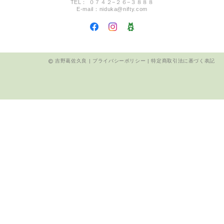
TEL： ０７４２−２６−３８８８
E-mail：
niduka@nifty.com
吉野葛佐久良 |
プライバシーポリシー
|
特定商取引法に基づく表記