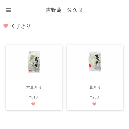
吉野葛 佐久良
くずきり
本葛きり
葛きり
¥810
¥250