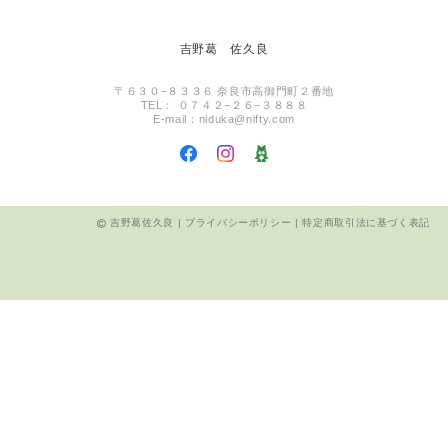
吉野葛 佐久良
〒６３０−８３３６ 奈良市高御門町２番地
TEL： ０７４２−２６−３８８８
E-mail：
niduka@nifty.com
吉野葛佐久良 |
プライバシーポリシー
|
特定商取引法に基づく表記