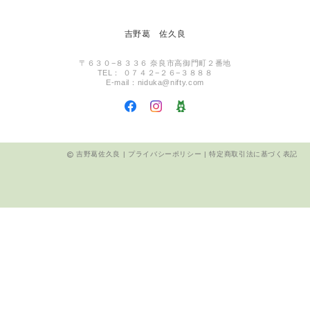
吉野葛 佐久良
〒６３０−８３３６ 奈良市高御門町２番地
TEL： ０７４２−２６−３８８８
E-mail：
niduka@nifty.com
吉野葛佐久良 |
プライバシーポリシー
|
特定商取引法に基づく表記