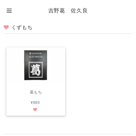
吉野葛 佐久良
くずもち
葛もち
¥880