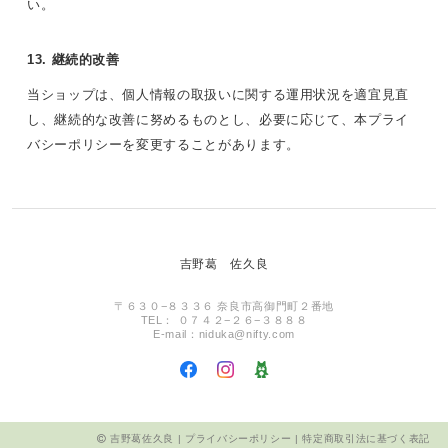
い。
13. 継続的改善
当ショップは、個人情報の取扱いに関する運用状況を適宜見直
し、継続的な改善に努めるものとし、必要に応じて、本プライ
バシーポリシーを変更することがあります。
吉野葛 佐久良
〒６３０−８３３６ 奈良市高御門町２番地
TEL： ０７４２−２６−３８８８
E-mail：
niduka@nifty.com
吉野葛佐久良 |
プライバシーポリシー
|
特定商取引法に基づく表記