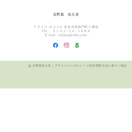
吉野葛 佐久良
〒６３０−８３３６ 奈良市高御門町２番地
TEL： ０７４２−２６−３８８８
E-mail：
niduka@nifty.com
吉野葛佐久良 |
プライバシーポリシー
|
特定商取引法に基づく表記