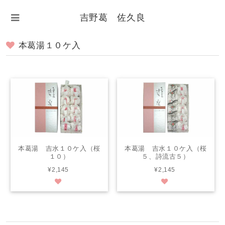
吉野葛 佐久良
本葛湯１０ケ入
本葛湯 吉水１０ケ入（桜
本葛湯 吉水１０ケ入（桜
１０）
５、詩流古５）
¥2,145
¥2,145