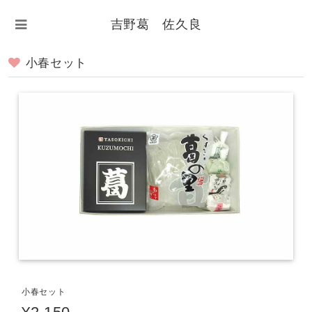
吉野葛 佐久良
小春セット
小春セット