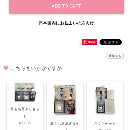
ADD TO CART
日本国内にお住まいの方向け
Save
通報する
こちらもいかがですか
葛もち葛きりセッ
ト
¥3,000
葛もち本葛きりセ
さくらセット