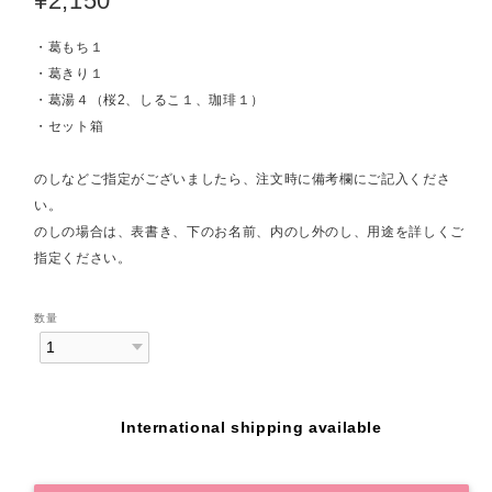
¥2,150
・葛もち１
・葛きり１
・葛湯４（桜2、しるこ１、珈琲１）
・セット箱
のしなどご指定がございましたら、注文時に備考欄にご記入くださ
い。
のしの場合は、表書き、下のお名前、内のし外のし、用途を詳しくご
指定ください。
数量
International shipping available