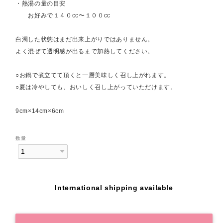
・熱湯の量の目安
お好みで１４０cc〜１００cc
白濁した状態はまだ出来上がりではありません。
よく混ぜて透明感が出るまで加熱してください。
○お鍋で煮立てて頂くと一層美味しく召し上がれます。
○夏は冷やしても、おいしく召し上がっていただけます。
9cm×14cm×6cm
数量
International shipping available