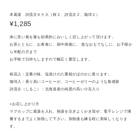
本葛湯 詩流古６ケ入（桜２、詩流古２、珈琲２）
¥1,285
体に良い葛を最も効果的においしく召し上がって頂けます。
お茶とともに、お夜食に、病中病後に、 急なおもてなしに、お子様か
ら年配の方まで
お手軽で日持ちしますので幅広く重宝します。
桜花入：定番の味、塩漬けの八重桜がほのかに香ります。
珈琲入：香り高いコーヒーが、コーヒーゼリーのような新感覚
詩流古（しるこ）：北海道産の純度の高い小豆入り
○お召し上がり方
マグカップに葛湯を入れ、熱湯を注ぎよくかき混ぜ、電子レンジで沸
騰するまでよく加熱して下さい。加熱後も練る程に美味しくなりま
す。