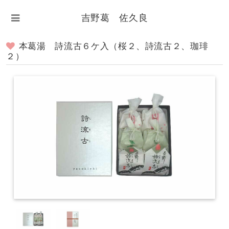
吉野葛 佐久良
本葛湯 詩流古６ケ入（桜２、詩流古２、珈琲
２）