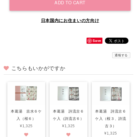
ADD TO CART
日本国内にお住まいの方向け
Save
通報する
こちらもいかがですか
本葛湯 吉水６ケ
本葛湯 詩流古６
本葛湯 詩流古６
入（桜６）
ケ入（詩流古６）
ケ入（桜３、詩流
¥1,325
¥1,325
古３）
¥1,325