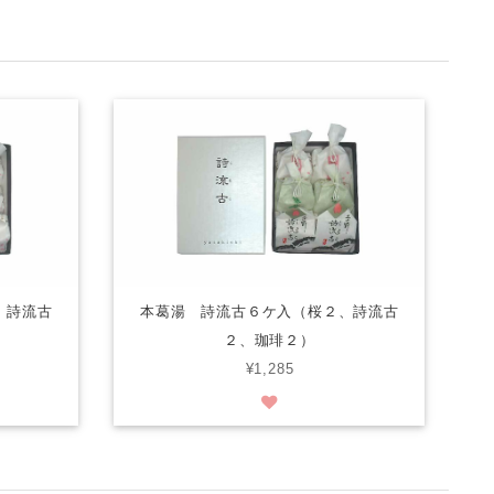
、詩流古
本葛湯 詩流古６ケ入（桜２、詩流古
２、珈琲２）
¥1,285