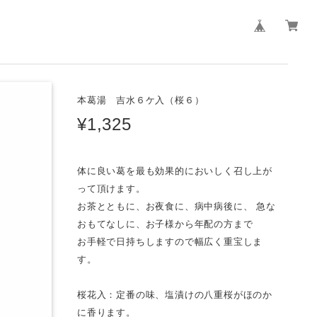
本葛湯 吉水６ケ入（桜６）
¥1,325
体に良い葛を最も効果的においしく召し上が
って頂けます。
お茶とともに、お夜食に、病中病後に、 急な
おもてなしに、お子様から年配の方まで
お手軽で日持ちしますので幅広く重宝しま
す。
桜花入：定番の味、塩漬けの八重桜がほのか
に香ります。