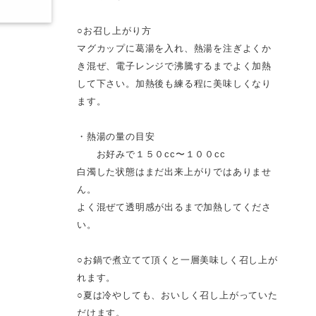
○お召し上がり方
マグカップに葛湯を入れ、熱湯を注ぎよくか
き混ぜ、電子レンジで沸騰するまでよく加熱
して下さい。加熱後も練る程に美味しくなり
ます。
・熱湯の量の目安
お好みで１５０cc〜１００cc
白濁した状態はまだ出来上がりではありませ
ん。
よく混ぜて透明感が出るまで加熱してくださ
い。
○お鍋で煮立てて頂くと一層美味しく召し上が
れます。
○夏は冷やしても、おいしく召し上がっていた
だけます。