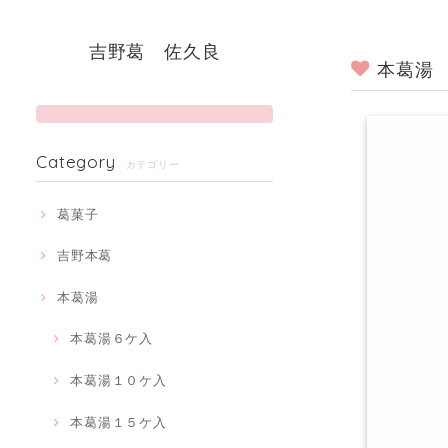
吉野葛 佐久良
本葛湯
Category
カテゴリー
葛菓子
吉野本葛
本葛湯
本葛湯６ケ入
本葛湯１０ケ入
本葛湯１５ケ入