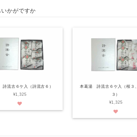
もいかがですか
 詩流古６ケ入（詩流古６）
本葛湯 詩流古６ケ入（桜３
¥1,325
３）
¥1,325