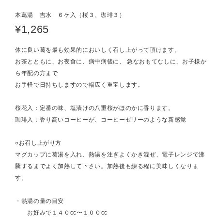
本葛湯 吉水 ６ケ入（桜３、珈琲３）
¥1,265
体に良い葛を最も効果的においしく召し上がって頂けます。
お茶とともに、お夜食に、病中病後に、 急なおもてなしに、お子様か
ら年配の方まで
お手軽で日持ちしますので幅広く重宝します。
桜花入：定番の味、塩漬けの八重桜がほのかに香ります。
珈琲入：香り高いコーヒーが、コーヒーゼリーのような新感覚
○お召し上がり方
マグカップに葛湯を入れ、熱湯を注ぎよくかき混ぜ、電子レンジで沸
騰するまでよく加熱して下さい。加熱後も練る程に美味しくなりま
す。
・熱湯の量の目安
お好みで１４０cc〜１００cc