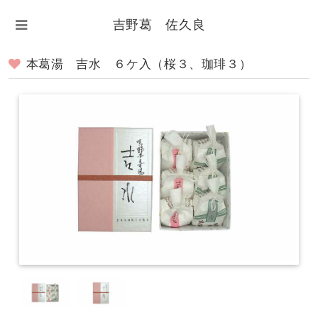
吉野葛 佐久良
本葛湯 吉水 ６ケ入（桜３、珈琲３）