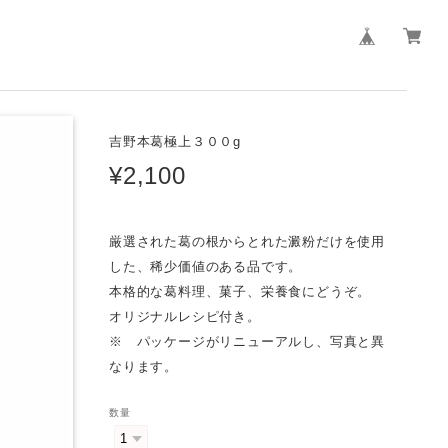
吉野本葛極上３００g
¥2,100
厳選された葛の根からとれた澱粉だけを使用
した、稀少価値のある品です。
本格的な葛料理、菓子、栄養食にどうぞ。
オリジナルレシピ付き。
※ パッケージがリニューアルし、写真と異
なります。
数量