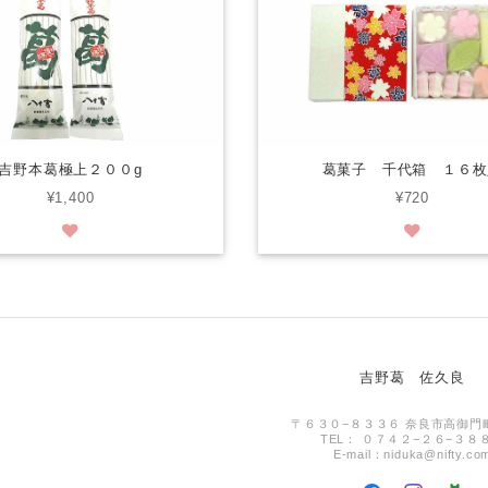
吉野本葛極上２００g
葛菓子 千代箱 １６枚
¥1,400
¥720
吉野葛 佐久良
〒６３０−８３３６ 奈良市高御門
TEL： ０７４２−２６−３８
E-mail：
niduka@nifty.co