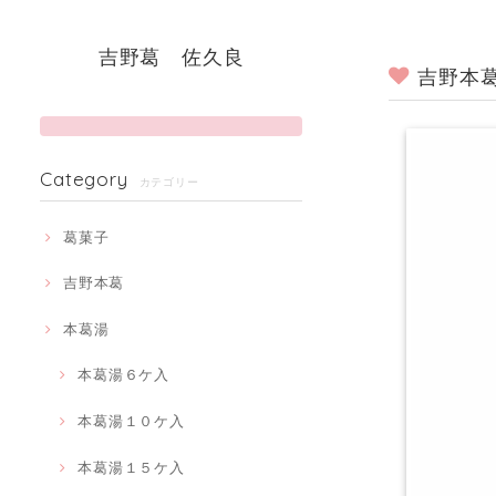
吉野葛 佐久良
吉野本
Category
カテゴリー
葛菓子
吉野本葛
本葛湯
本葛湯６ケ入
本葛湯１０ケ入
本葛湯１５ケ入