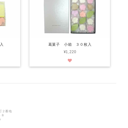
入
葛菓子 小箱 ３０枚入
¥1,220
町２番地
８８
m