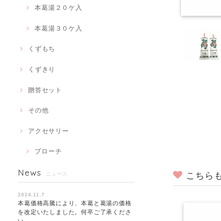
本葛湯２０ケ入
本葛湯３０ケ入
くずもち
くずきり
贈答セット
その他
アクセサリー
ブローチ
News
こちら
ニュース
2024.11.7
本葛価格高騰により、本葛と葛湯の価格
を改定いたしました。何卒ご了承くださ
い。